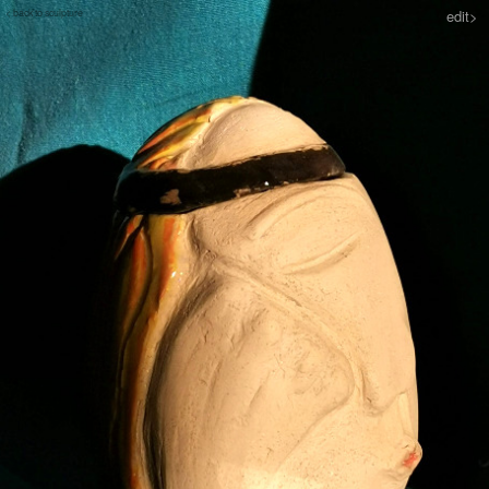
< back to sculpture
edit>