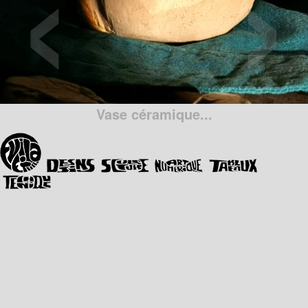
‹
›
Vase céramique...