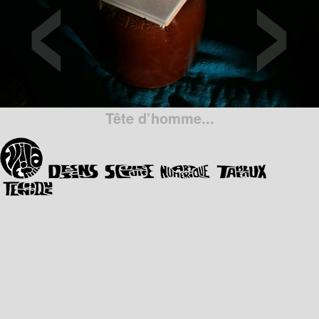
‹
›
Tête d’homme...