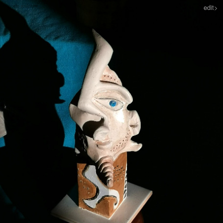
< back to sculpture
edit>