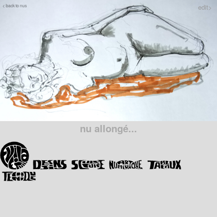
< back to nus
edit>
nu allongé...