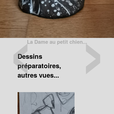
‹
›
La Dame au petit chien...
Dessins
préparatoires,
autres vues...