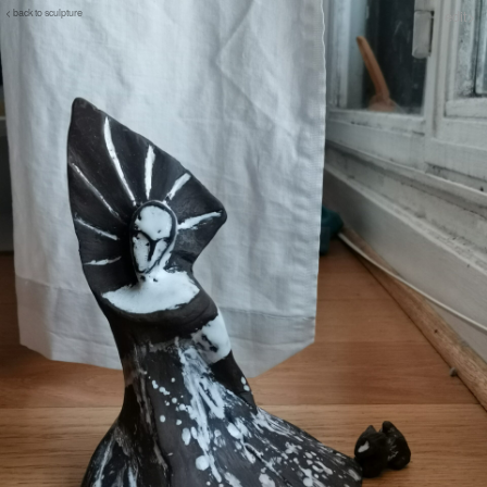
< back to sculpture
edit>