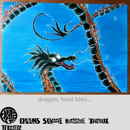
< back to tableaux
edit>
dragon, fond bleu...